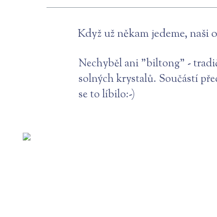
Když už někam jedeme, naši ob
Nechyběl ani "biltong" - trad
solných krystalů. Součástí př
se to líbilo:-)