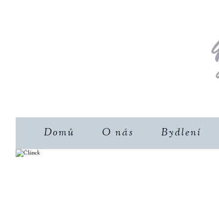
Domů
O nás
Bydlení