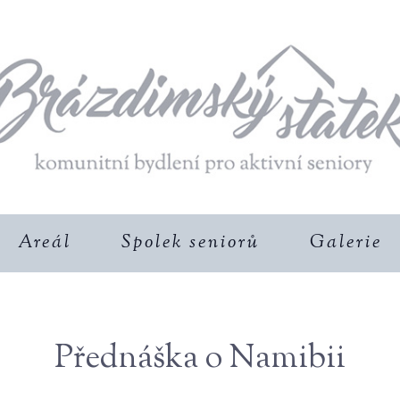
Areál
Spolek seniorů
Galerie
Přednáška o Namibii