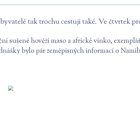
yvatelé tak trochu cestují také. Ve čtvrtek p
iční sušené hovězí maso a africké vínko, exempl
ednášky bylo pár zeměpisných informací o Namibi