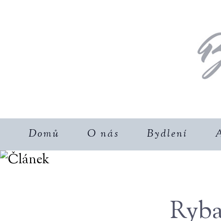
Domů
O nás
Bydlení
A
Ryba