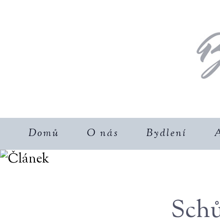
Domů
O nás
Bydlení
A
Schů