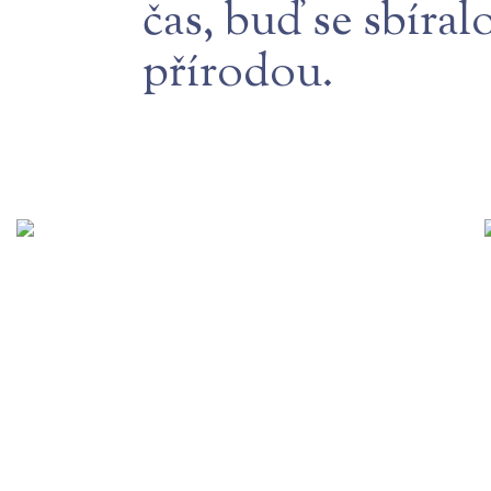
čas, buď se sbír
přírodou.