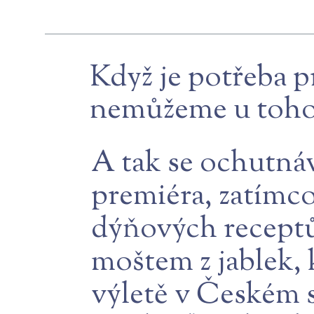
Když je potřeba p
nemůžeme u toho 
A tak se ochutná
premiéra, zatímco
dýňových receptů
moštem z jablek, 
výletě v Českém 