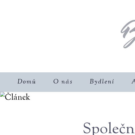
Domů
O nás
Bydlení
A
Společná