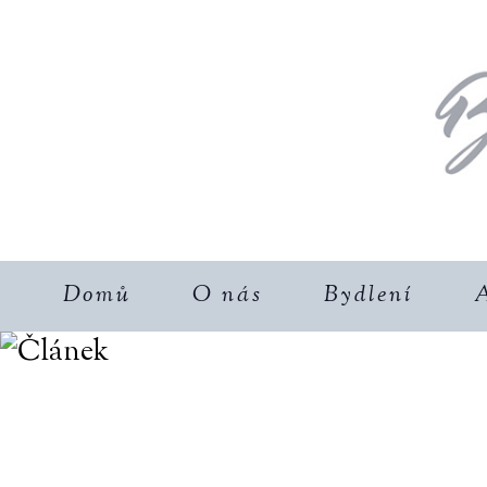
Domů
O nás
Bydlení
A