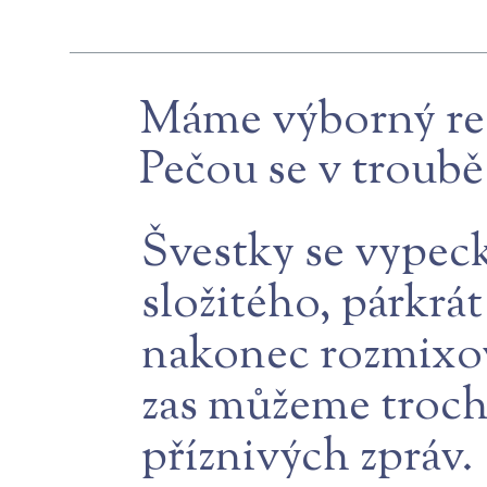
Máme výborný rece
Pečou se v troubě a
Švestky se vypeck
složitého, párkrá
nakonec rozmixov
zas můžeme trochu
příznivých zpráv.