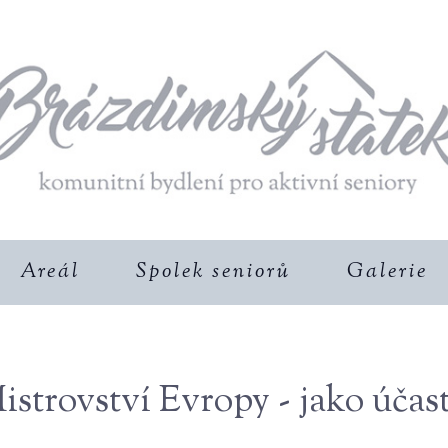
Areál
Spolek seniorů
Galerie
strovství Evropy - jako účas