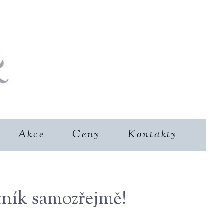
Akce
Ceny
Kontakty
tník samozřejmě!