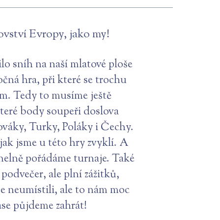
ovství Evropy, jako my!
o sníh na naší mlatové ploše
čná hra, při které se trochu
ím. Tedy to musíme ještě
které body soupeři doslova
lováky, Turky, Poláky i Čechy.
jak jsme u této hry zvyklí. A
elnelně pořádáme turnaje. Také
 podvečer, ale plní zážitků,
se neumístili, ale to nám moc
ase půjdeme zahrát!