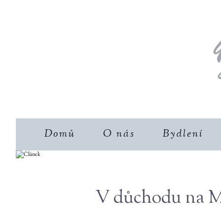
Domů
O nás
Bydlení
V důchodu na Mi