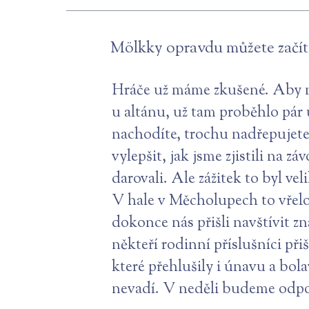
Mölkky opravdu můžete začít h
Hráče už máme zkušené. Aby ne
u altánu, už tam proběhlo pár 
nachodíte, trochu nadřepujete
vylepšit, jak jsme zjistili na
darovali. Ale zážitek to byl ve
V hale v Měcholupech to vřelo, 
dokonce nás přišli navštívit z
někteří rodinní příslušníci při
které přehlušily i únavu a bola
nevadí. V neděli budeme odpočí