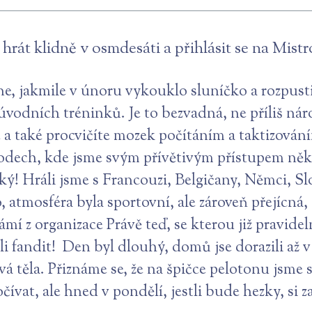
rát klidně v osmdesáti a přihlásit se na Mistr
, jakmile v únoru vykouklo sluníčko a rozpustil
úvodních tréninků. Je to bezvadná, ne příliš náro
 a také procvičíte mozek počítáním a taktizován
 závodech, kde jsme svým přívětivým přístupem ně
liký! Hráli jsme s Francouzi, Belgičany, Němci, S
atmosféra byla sportovní, ale zároveň přejícná, 
námí z organizace Právě teď, se kterou již pravid
šli fandit! Den byl dlouhý, domů jse dorazili až v
vá těla. Přiznáme se, že na špičce pelotonu jsme 
vat, ale hned v pondělí, jestli bude hezky, si z