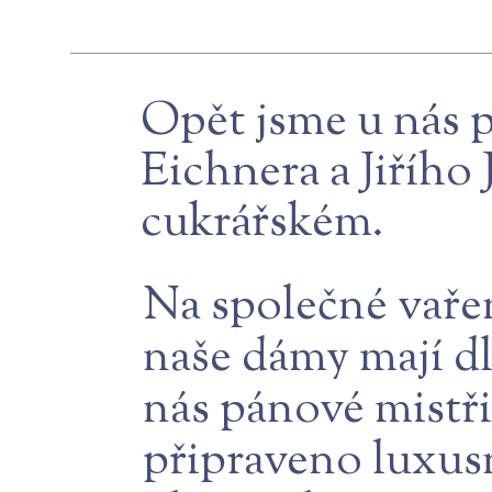
Opět jsme u nás př
Eichnera a Jiřího
cukrářském.
Na společné vařen
naše dámy mají d
nás pánové mistř
připraveno luxus