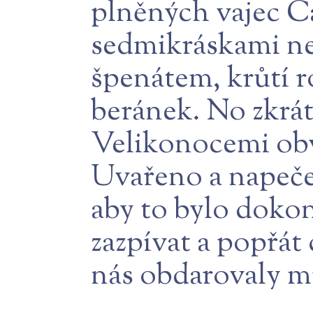
plněných vajec C
sedmikráskami ne
špenátem, krůtí r
beránek. No zkrátk
Velikonocemi obvy
Uvařeno a napečen
aby to bylo doko
zazpívat a popřát 
nás obdarovaly m