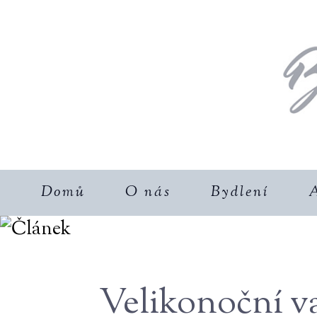
Domů
O nás
Bydlení
A
Velikonoční v