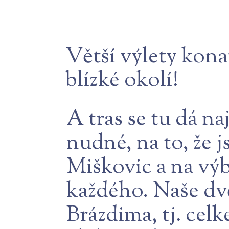
Větší výlety kon
blízké okolí!
A tras se tu dá na
nudné, na to, že j
Miškovic a na výb
každého. Naše dvě
Brázdima, tj. celk