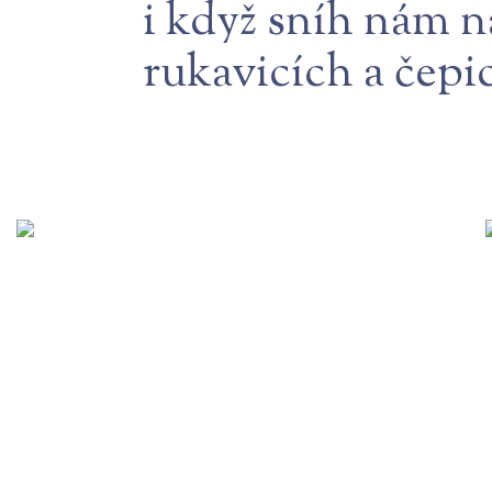
i když sníh nám n
rukavicích a čepic