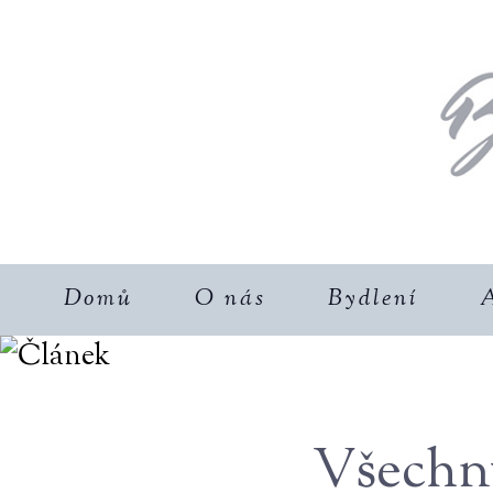
Domů
O nás
Bydlení
A
Všechny