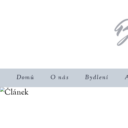
Domů
O nás
Bydlení
A