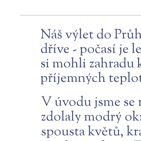
Náš výlet do Prů
dříve - počasí je
si mohli zahradu 
příjemných teplot
V úvodu jsme se r
zdolaly modrý okr
spousta květů, k