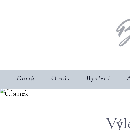
Domů
O nás
Bydlení
A
Výl