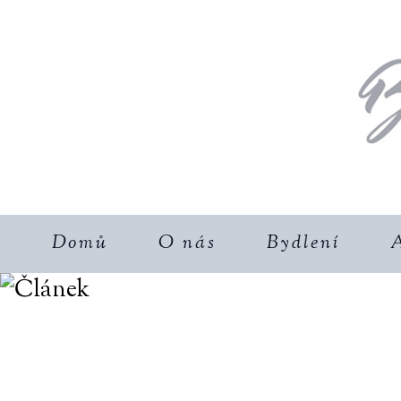
Domů
O nás
Bydlení
A