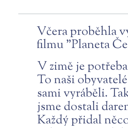
Včera proběhla vý
filmu "Planeta Če
V zimě je potřeba 
To naši obyvatelé
sami vyráběli. Tak
jsme dostali dare
Každý přidal něco